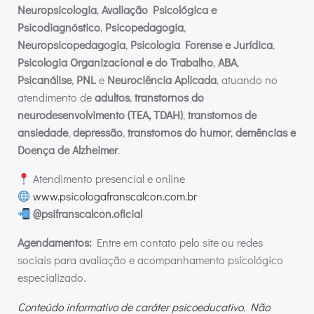
Neuropsicologia
,
Avaliação Psicológica e
Psicodiagnóstico
,
Psicopedagogia
,
Neuropsicopedagogia
,
Psicologia Forense e Jurídica
,
Psicologia Organizacional e do Trabalho
,
ABA
,
Psicanálise
,
PNL
e
Neurociência Aplicada
, atuando no
atendimento de
adultos
,
transtornos do
neurodesenvolvimento (TEA, TDAH)
,
transtornos de
ansiedade
,
depressão
,
transtornos do humor
,
demências e
Doença de Alzheimer
.
Atendimento presencial e online
www.psicologafranscalcon.com.br
@psifranscalcon.oficial
Agendamentos:
Entre em contato pelo site ou redes
sociais para avaliação e acompanhamento psicológico
especializado.
Conteúdo informativo de caráter psicoeducativo. Não