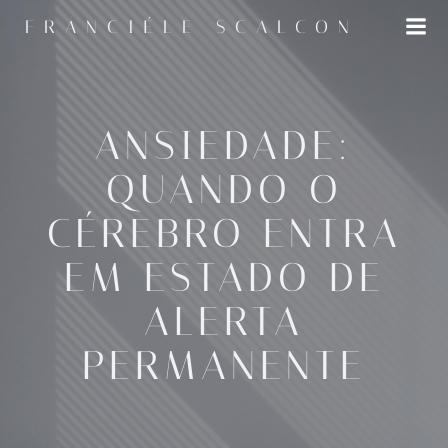
Pular
FRANCIÉLE SCALCON
para
o
conteúdo
ANSIEDADE:
QUANDO O
CÉREBRO ENTRA
EM ESTADO DE
ALERTA
PERMANENTE